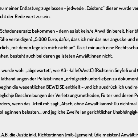
e zu meiner Entlastung zugelassen – jedwede „Existenz“ dieser wurde 
cht der Rede wert zu sein.
hadensersatz bekommen – denn es ist kein/e Anwältin bereit, hier tät
le verteidigen) „5.000 Euro, dafür, dass ich mir das nur angucke und m
hrlich „mit denen lege ich mich nicht an“. Da ist mir auch eine Rechtssch
hen, besteht auch bei deren gelisteten Anwält:innen nicht.
es wurde wohl „abgewartet“, wie AG-Halle(Westf.) (Richterin Seyfeli un
 Tathandlungen der Polizist:innen „erfolgreich unterließen zu dokum
eginn die wesentlichen BEWEISE enthielt – und ich ausdrücklich und m
jeglichje Beschreibungen der Verletzungsmethoden, Folter und deren P
nders, wenn das Urteil mE sagt „Ätsch, ohne Anwalt kannst Du nichtmal
lleg:innen belasten… und jegliche Zweifel an gerichtlicher Unabhängigk
A.B. die Justiz inkl. Richter:innen (mit-)gemeint, (die meisten) Anwäl