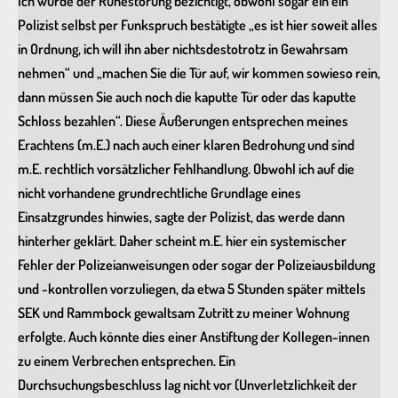
Ich wurde der Ruhestörung bezichtigt, obwohl sogar ein ein
Polizist selbst per Funkspruch bestätigte „es ist hier soweit alles
in Ordnung, ich will ihn aber nichtsdestotrotz in Gewahrsam
nehmen“ und „machen Sie die Tür auf, wir kommen sowieso rein,
dann müssen Sie auch noch die kaputte Tür oder das kaputte
Schloss bezahlen“. Diese Äußerungen entsprechen meines
Erachtens (m.E.) nach auch einer klaren Bedrohung und sind
m.E. rechtlich vorsätzlicher Fehlhandlung. Obwohl ich auf die
nicht vorhandene grundrechtliche Grundlage eines
Einsatzgrundes hinwies, sagte der Polizist, das werde dann
hinterher geklärt. Daher scheint m.E. hier ein systemischer
Fehler der Polizeianweisungen oder sogar der Polizeiausbildung
und -kontrollen vorzuliegen, da etwa 5 Stunden später mittels
SEK und Rammbock gewaltsam Zutritt zu meiner Wohnung
erfolgte. Auch könnte dies einer Anstiftung der Kollegen-innen
zu einem Verbrechen entsprechen. Ein
Durchsuchungsbeschluss lag nicht vor (Unverletzlichkeit der