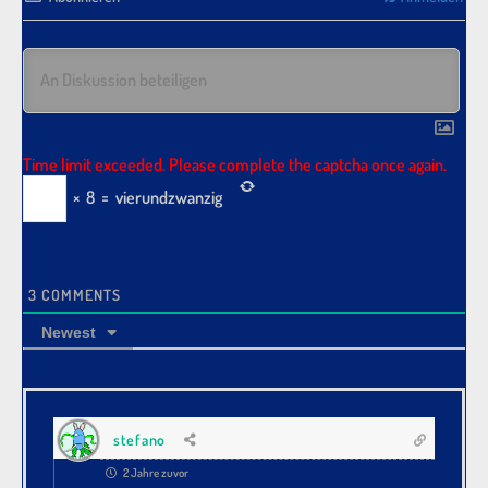
Time limit exceeded. Please complete the captcha once again.
×
8
=
vierundzwanzig
3
COMMENTS
Newest
stefano
2 Jahre zuvor