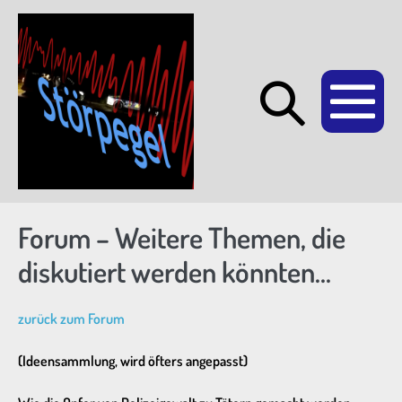
Zum
Inhalt
springen
Suche-
Me
Schalte
Sc
Forum – Weitere Themen, die
diskutiert werden könnten…
zurück zum Forum
(Ideensammlung, wird öfters angepasst)